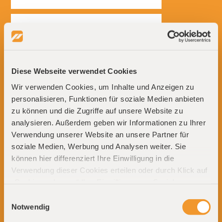
Diese Webseite verwendet Cookies
Wir verwenden Cookies, um Inhalte und Anzeigen zu
personalisieren, Funktionen für soziale Medien anbieten
zu können und die Zugriffe auf unsere Website zu
analysieren. Außerdem geben wir Informationen zu Ihrer
Verwendung unserer Website an unsere Partner für
soziale Medien, Werbung und Analysen weiter. Sie
können hier differenziert Ihre Einwilligung in die
Verwendung dieser Cookies erteilen oder durch Klick auf
„Cookies zulassen“ Ihre Einwilligung zur Speicherung
aller Cookies erteilen. Ohne Ihre ausdrückliche
Einwilligungsauswahl
Einwilligung speichern wir keine Cookies (außer solche,
Notwendig
welche unbedingt erforderlich sind, um unseren Dienst